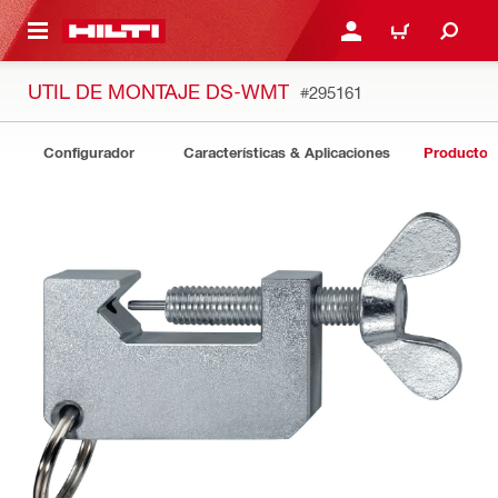
ONTENIDO PRINCIPAL
INICIE SESIÓN O REGÍST
CARRITO
UTIL DE MONTAJE DS-WMT
#295161
Configurador
Características & Aplicaciones
Productos