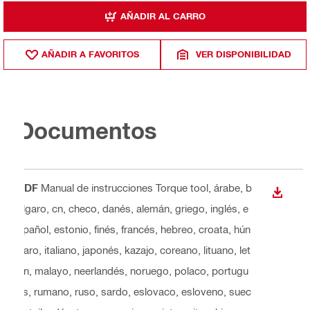
AÑADIR AL CARRO
AÑADIR A FAVORITOS
VER DISPONIBILIDAD
Documentos
PDF
Manual de instrucciones Torque tool
, árabe, b
DESCA
úlgaro, cn, checo, danés, alemán, griego, inglés, e
spañol, estonio, finés, francés, hebreo, croata, hún
garo, italiano, japonés, kazajo, coreano, lituano, let
ón, malayo, neerlandés, noruego, polaco, portugu
és, rumano, ruso, sardo, eslovaco, esloveno, suec