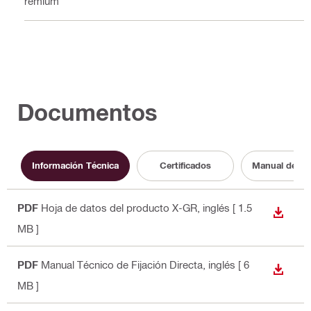
Premium
Documentos
Información Técnica
Certificados
Manual de in
PDF
Hoja de datos del producto X-GR
, inglés
[ 1.5
DESCA
MB ]
PDF
Manual Técnico de Fijación Directa
, inglés
[ 6
DESCA
MB ]