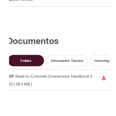
Documentos
Folleto
Información Técnica
Homologacio
PDF
Steel-to-Concrete Connections Handbook 2
DESCA
025
[ 28.5 MB ]