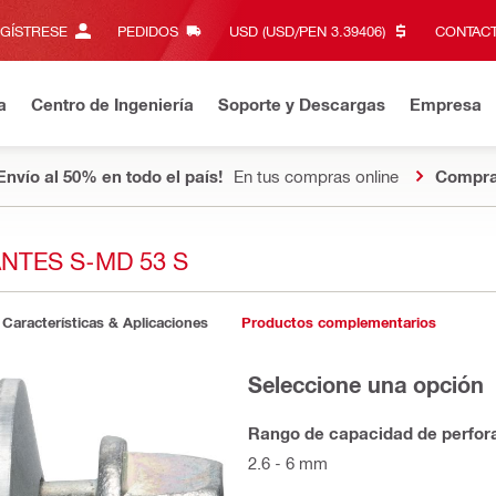
EGÍSTRESE
PEDIDOS
USD (USD/PEN 3.39406)‎
CONTACT
a
Centro de Ingeniería
Soporte y Descargas
Empresa
Envío al 50% en todo el país!
En tus compras online
Compra
NTES S-MD 53 S
Características & Aplicaciones
Productos complementarios
Seleccione una opción
Rango de capacidad de perfor
2.6 - 6 mm