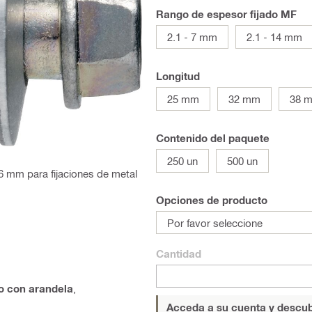
Rango de espesor fijado MF
2.1 - 7 mm
2.1 - 14 mm
Longitud
25 mm
32 mm
38 
Contenido del paquete
250 un
500 un
16 mm para fijaciones de metal
Opciones de producto
Por favor seleccione
Cantidad
lo con arandela
,
Acceda a su cuenta y descub