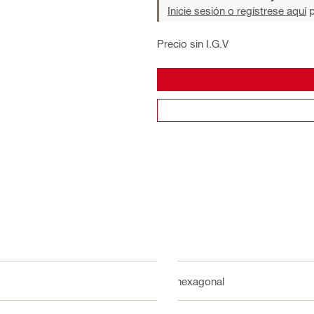
Inicie sesión o regístrese aquí
p
Precio sin I.G.V
8 hexagonal