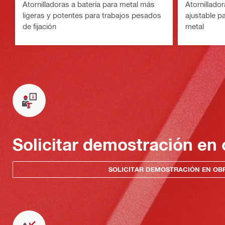
Atornilladoras a batería para metal más
Atornillador
ligeras y potentes para trabajos pesados
ajustable p
de fijación
metal
Solicitar demostración en 
SOLICITAR DEMOSTRACIÓN EN OB