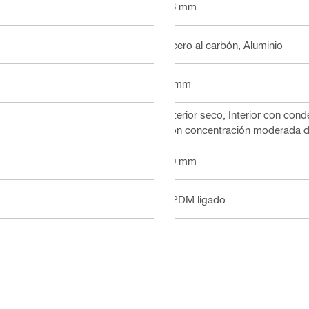
16 mm
Acero al carbón, Aluminio
6 mm
Interior seco, Interior con con
con concentración moderada d
10 mm
EPDM ligado