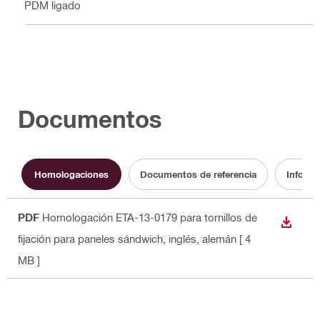
EPDM ligado
Documentos
Homologaciones
Documentos de referencia
Informa
PDF
Homologación ETA-13-0179 para tornillos de
DESCA
fijación para paneles sándwich
, inglés, alemán
[ 4
MB ]