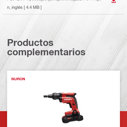
DESCA
n
, inglés
[ 4.4 MB ]
Productos
complementarios
NURON