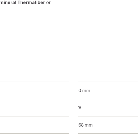
mineral Thermafiber
or
610 mm
N/A
1168 mm