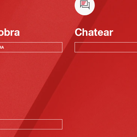
obra
Chatear
RA