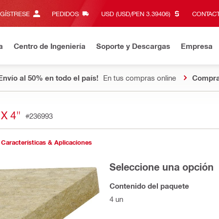
EGÍSTRESE
PEDIDOS
USD (USD/PEN 3.39406)‎
CONTACT
a
Centro de Ingeniería
Soporte y Descargas
Empresa
Envío al 50% en todo el país!
En tus compras online
Compra
X 4"
#236993
Características & Aplicaciones
Seleccione una opción
Contenido del paquete
4 un