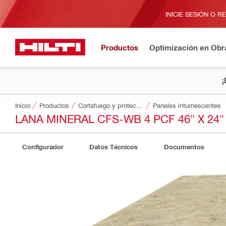
INICIE SESIÓN O R
Productos
Optimización en Obr
¡
Inicio
Productos
Cortafuego y protección contra incendios
Paneles intumescentes
LANA MINERAL CFS-WB 4 PCF 46" X 24" 
Configurador
Datos Técnicos
Documentos