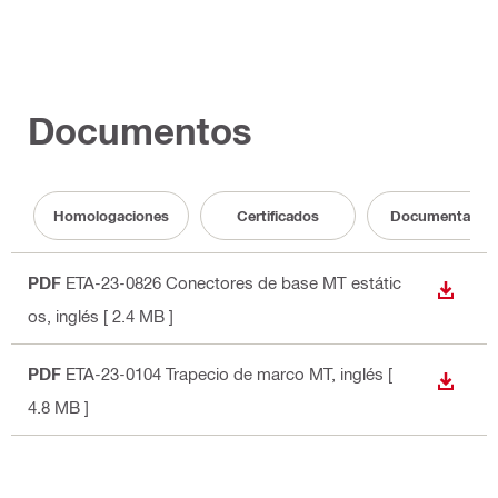
Documentos
Homologaciones
Certificados
Documentació
PDF
ETA-23-0826 Conectores de base MT estátic
DESCA
os
, inglés
[ 2.4 MB ]
PDF
ETA-23-0104 Trapecio de marco MT
, inglés
[
DESCA
4.8 MB ]