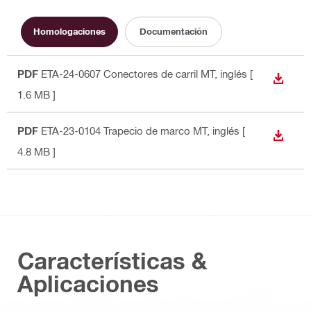
Homologaciones
Documentación
PDF
ETA-24-0607 Conectores de carril MT
, inglés
[
DESCA
1.6 MB ]
PDF
ETA-23-0104 Trapecio de marco MT
, inglés
[
DESCA
4.8 MB ]
Características &
Aplicaciones