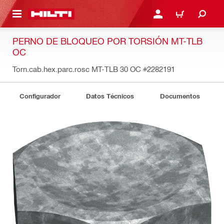
ONTENIDO PRINCIPAL
INICIE SESIÓN O REGÍST
CARRITO
PERNO DE BLOQUEO POR TORSIÓN MT-TLB
OC
Torn.cab.hex.parc.rosc MT-TLB 30 OC
#2282191
Configurador
Datos Técnicos
Documentos