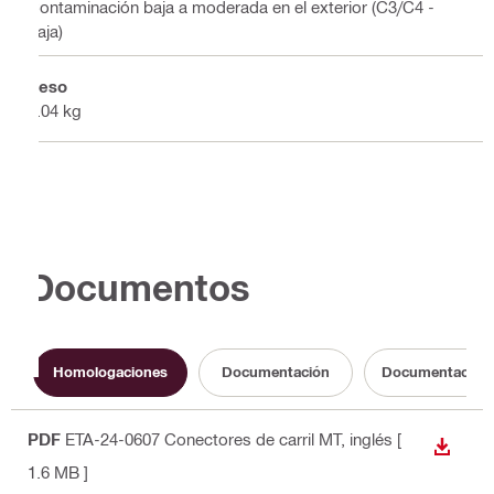
Contaminación baja a moderada en el exterior (C3/C4 -
baja)
Peso
0.04 kg
Documentos
Homologaciones
Documentación
Documentación s
PDF
ETA-24-0607 Conectores de carril MT
, inglés
[
DESCA
1.6 MB ]