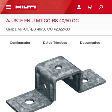
ONTENIDO PRINCIPAL
INICIE SESIÓN O REGÍST
CARRITO
AJUSTE EN U MT-CC-BS 40/50 OC
Grapa MT-CC-BS 40/50 OC
#2322403
Configurador
Datos Técnicos
Documentos