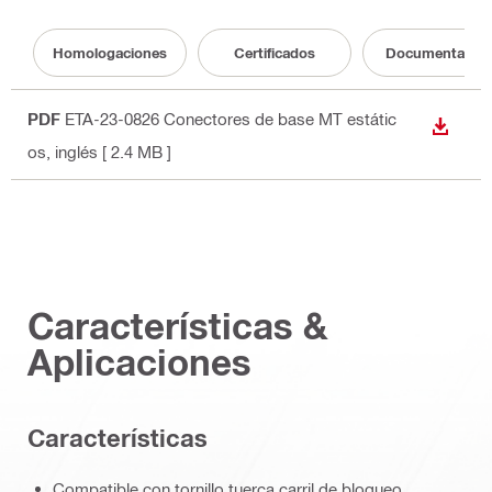
Homologaciones
Certificados
Documentació
PDF
ETA-23-0826 Conectores de base MT estátic
DESCA
os
, inglés
[ 2.4 MB ]
Características &
Aplicaciones
Caracterí­sticas
Compatible con tornillo tuerca carril de bloqueo