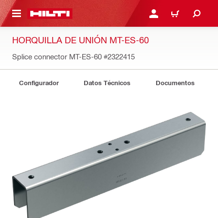
ONTENIDO PRINCIPAL
INICIE SESIÓN O REGÍST
CARRITO
HORQUILLA DE UNIÓN MT-ES-60
Splice connector MT-ES-60
#2322415
Configurador
Datos Técnicos
Documentos