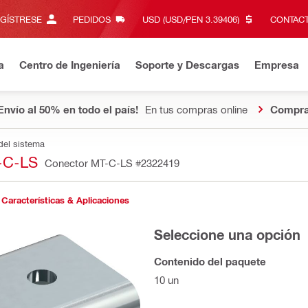
EGÍSTRESE
PEDIDOS
USD (USD/PEN 3.39406)‎
CONTACT
a
Centro de Ingeniería
Soporte y Descargas
Empresa
Envío al 50% en todo el país!
En tus compras online
Compra
del sistema
-C-LS
Conector MT-C-LS
#2322419
Características & Aplicaciones
Seleccione una opción
Contenido del paquete
10 un