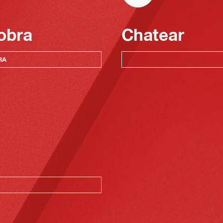
obra
Chatear
RA