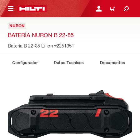
ONTENIDO PRINCIPAL
INICIE SESIÓN O REGÍST
CARRITO
NURON
BATERÍA NURON B 22-85
Batería B 22-85 Li-ion
#2251351
Configurador
Datos Técnicos
Documentos