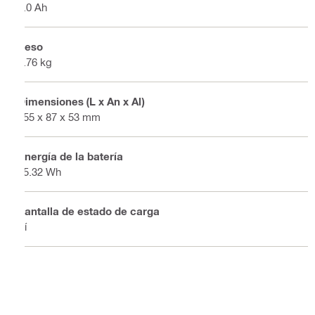
4.0 Ah
Peso
0.76 kg
Dimensiones (L x An x Al)
155 x 87 x 53 mm
Energía de la batería
85.32 Wh
Pantalla de estado de carga
Sí