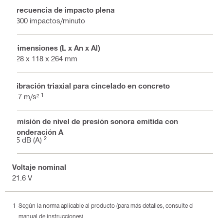
Frecuencia de impacto plena
3300 impactos/minuto
Dimensiones (L x An x Al)
528 x 118 x 264 mm
Vibración triaxial para cincelado en concreto
1
8.7 m/s²
Emisión de nivel de presión sonora emitida con
ponderación A
2
95 dB (A)
Voltaje nominal
21.6 V
Según la norma aplicable al producto (para más detalles, consulte el
manual de instrucciones)