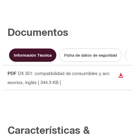
Documentos
Información Técnica
Ficha de datos de seguridad
Ma
PDF
DX 351: compatibilidad de consumibles y acc
DESCA
esorios
, inglés
[ 344.3 KB ]
Características &