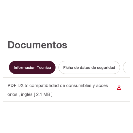
Documentos
Información Técnica
Ficha de datos de seguridad
Ma
PDF
DX 5: compatibilidad de consumibles y acces
DESCA
orios
, inglés
[ 2.1 MB ]