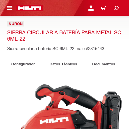
ONTENIDO PRINCIPAL
INICIE SESIÓN O REGÍST
CARRITO
NURON
SIERRA CIRCULAR A BATERÍA PARA METAL SC
6ML-22
Sierra circular a batería SC 6ML-22 male
#2315443
Configurador
Datos Técnicos
Documentos