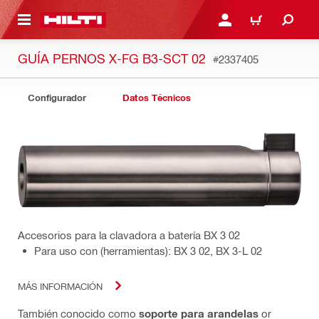
ONTENIDO PRINCIPAL
INICIE SESIÓN O REGÍST
CARRITO
GUÍA PERNOS X-FG B3-SCT 02
#2337405
Configurador
Datos Técnicos
Accesorios para la clavadora a batería BX 3 02
Para uso con (herramientas): BX 3 02, BX 3-L 02
MÁS INFORMACIÓN
También conocido como
soporte para arandelas
or