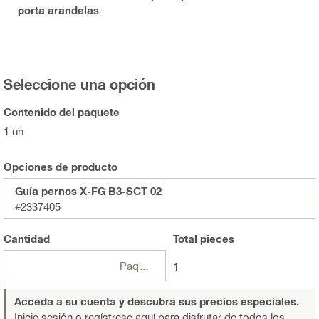
porta arandelas
.
Seleccione una opción
Contenido del paquete
1 un
Opciones de producto
Guía pernos X-FG B3-SCT 02
#2337405
Cantidad
Total
pieces
Paquetes
1
Acceda a su cuenta y descubra sus precios especiales.
Inicie sesión o regístrese aquí
para disfrutar de todos los