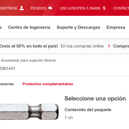
EGÍSTRESE
PEDIDOS
USD (USD/PEN 3.39406)‎
CONTACT
a
Centro de Ingeniería
Soporte y Descargas
Empresa
Envío al 50% en todo el país!
En tus compras online
Compra
Accesorios para sujeción directa
2361441
caciones
Productos complementarios
Seleccione una opción
Contenido del paquete
1 un