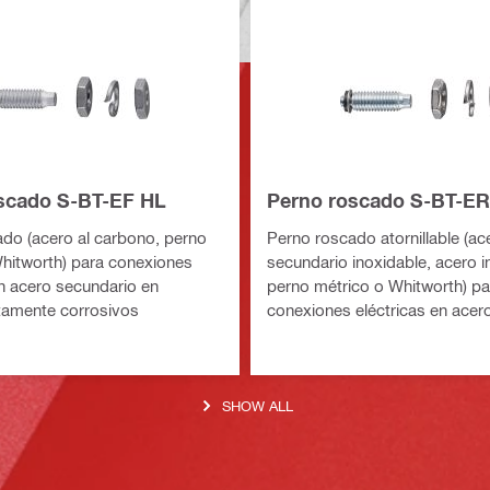
scado S-BT-EF HL
Perno roscado S-BT-ER
do (acero al carbono, perno
Perno roscado atornillable (ac
hitworth) para conexiones
secundario inoxidable, acero i
en acero secundario en
perno métrico o Whitworth) pa
tamente corrosivos
conexiones eléctricas en acer
secundario en entornos altam
corrosivos
SHOW ALL