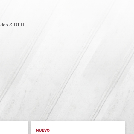
cados S-BT HL
NUEVO