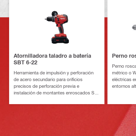
Atornilladora taladro a batería
Perno ro
SBT 6-22
Perno rosca
Herramienta de impulsión y perforación
métrico o W
de acero secundario para orificios
eléctricas 
precisos de perforación previa e
entornos al
instalación de montantes enroscados S-
BT (plataforma de batería Nuron)