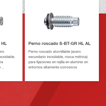
 HL
Perno roscado S-BT-GR HL AL
ero
Perno roscado atornillable (acero
noxidable,
secundario inoxidable, rosca métrica)
ra
para fijaciones en rejilla en aluminio en
o
entornos altamente corrosivos
ente