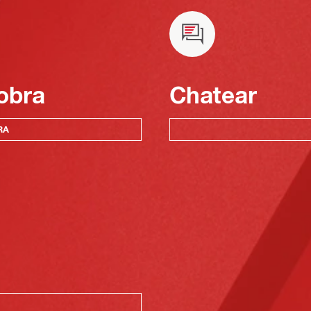
obra
Chatear
RA