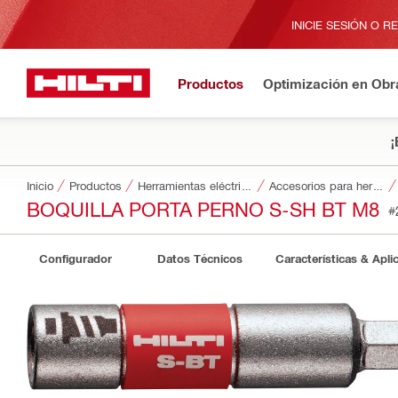
INICIE SESIÓN O R
Productos
Optimización en Obr
¡
Inicio
Productos
Herramientas eléctricas
Accesorios para herramientas
BOQUILLA PORTA PERNO S-SH BT M8
#
Configurador
Datos Técnicos
Características & Apli