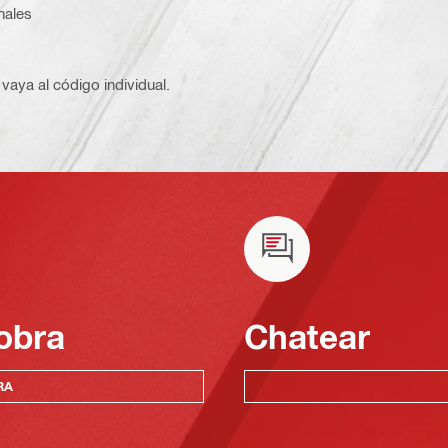
nales
vaya al código individual.
obra
Chatear
RA