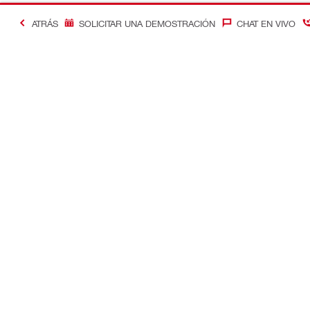
ATRÁS
SOLICITAR UNA DEMOSTRACIÓN
CHAT EN VIVO
Contacto
Optimizació
Contáctenos
Control de c
Ubique su Tienda Hilti
Soluciones d
Envíe un mensaje
Gestión de 
Soluciones d