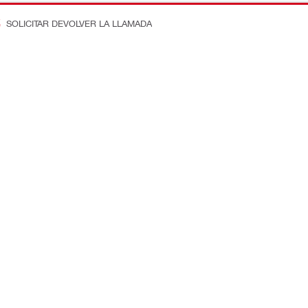
SOLICITAR DEVOLVER LA LLAMADA
n en la obra
Conecte con nosotros
ostos
Dénos Me Gusta en Faceboo
e ingeniería
Subscríbase a Nuestro Canal
equipos
Síganos en Instagram
e productividad
Síganos en LinkedIn