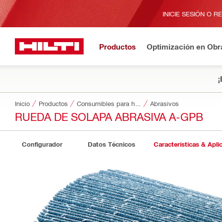
INICIE SESIÓN O R
Productos
Optimización en Obr
¡
Inicio
Productos
Consumibles para herramientas
Abrasivos
RUEDA DE SOLAPA ABRASIVA A-GPB
Configurador
Datos Técnicos
Características & Apli