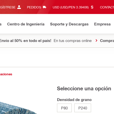
EGÍSTRESE
PEDIDOS
USD (USD/PEN 3.39406)‎
CONTACT
a
Centro de Ingeniería
Soporte y Descargas
Empresa
Envío al 50% en todo el país!
En tus compras online
Compra
caciones
Seleccione una opción
Densidad de grano
P80
P240