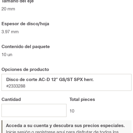
Tamaño del eje
20 mm
Espesor de disco/hoja
3.97 mm
Contenido del paquete
10 un
Opciones de producto
Disco de corte AC-D 12" GS/ST SPX herr.
#2333288
Cantidad
Total
pieces
10
Acceda a su cuenta y descubra sus precios especiales.
Inicie sesión o regístrese aquí
para disfrutar de todos los