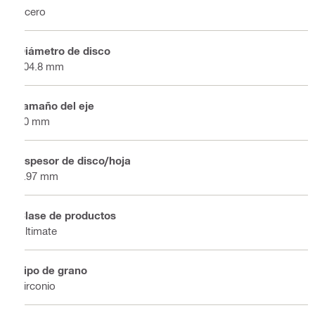
Acero
Diámetro de disco
304.8 mm
Tamaño del eje
20 mm
Espesor de disco/hoja
3.97 mm
Clase de productos
Ultimate
Tipo de grano
Zirconio