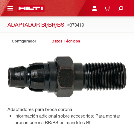
ONTENIDO PRINCIPAL
INICIE SESIÓN O REGÍST
CARRITO
ADAPTADOR BI/BR/BS
#373419
Configurador
Datos Técnicos
Adaptadores para broca corona
Información adicional sobre accesorios: Para montar
brocas corona BR/BS en mandriles BI