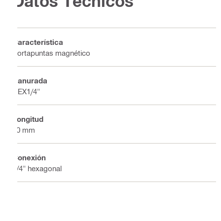
Datos Técnicos
Característica
Portapuntas magnético
Ranurada
HEX1/4"
Longitud
50 mm
Conexión
1/4" hexagonal