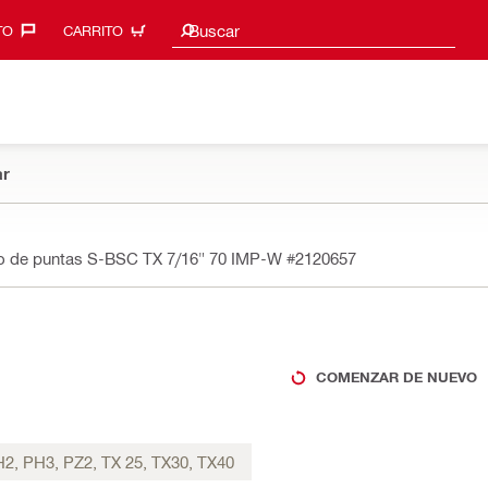
Sugerencias de búsqueda
Buscar
O‎
CARRITO
r
o de puntas S-BSC TX 7/16" 70 IMP-W
#2120657
COMENZAR DE NUEVO
2, PH3, PZ2, TX 25, TX30, TX40