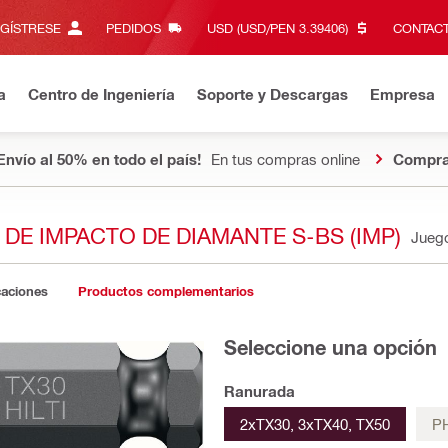
EGÍSTRESE
PEDIDOS
USD (USD/PEN 3.39406)‎
CONTACT
a
Centro de Ingeniería
Soporte y Descargas
Empresa
Envío al 50% en todo el país!
En tus compras online
Compra
DE IMPACTO DE DIAMANTE S-BS (IMP)
Jueg
caciones
Productos complementarios
Seleccione una opción
Ranurada
2xTX30, 3xTX40, TX50
PH