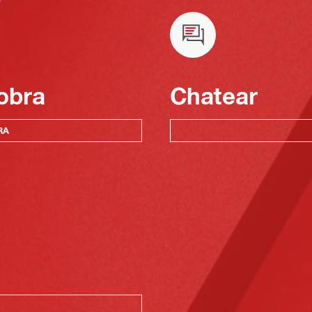
obra
Chatear
RA