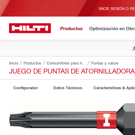
INICIE SESIÓN O R
Productos
Optimización en Obr
¡
Inicio
Productos
Consumibles para herramientas
Puntas y vasos
JUEGO DE PUNTAS DE ATORNILLADORA 
Configurador
Datos Técnicos
Características & Apli