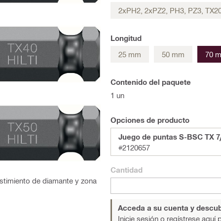
2xPH2, 2xPZ2, PH3, PZ3, TX20
Longitud
25 mm
50 mm
70 
Contenido del paquete
1 un
Opciones de producto
Juego de puntas S-BSC TX 7
#2120657
Cantidad
stimiento de diamante y zona
Acceda a su cuenta y descub
Inicie sesión o regístrese aquí
p