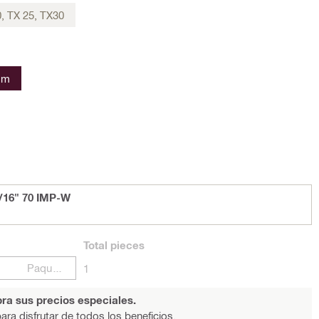
, TX 25, TX30
mm
/16" 70 IMP-W
Total
pieces
Paquetes
1
ra sus precios especiales.
ara disfrutar de todos los beneficios.