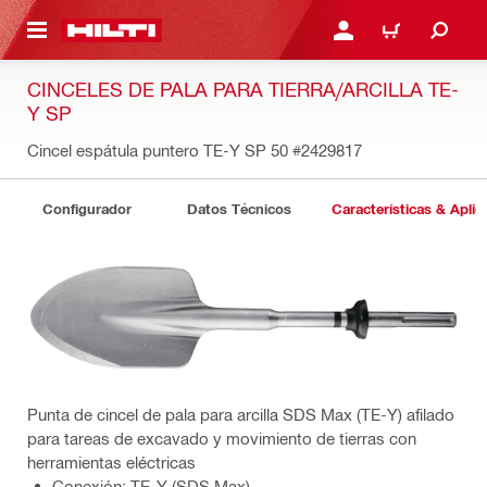
ONTENIDO PRINCIPAL
INICIE SESIÓN O REGÍST
CARRITO
CINCELES DE PALA PARA TIERRA/ARCILLA TE-
Y SP
Cincel espátula puntero TE-Y SP 50
#2429817
Configurador
Datos Técnicos
Características & Aplic
Punta de cincel de pala para arcilla SDS Max (TE-Y) afilado
para tareas de excavado y movimiento de tierras con
herramientas eléctricas
Conexión: TE-Y (SDS Max)