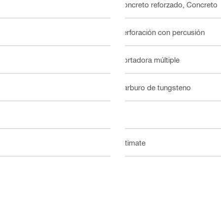
Concreto reforzado, Concreto
Perforación con percusión
Cortadora múltiple
Carburo de tungsteno
Sí
Ultimate