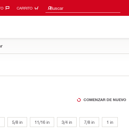
Sugerencias de búsqueda
Buscar
O‎
CARRITO
r
COMENZAR DE NUEVO
5/8 in
11/16 in
3/4 in
7/8 in
1 in