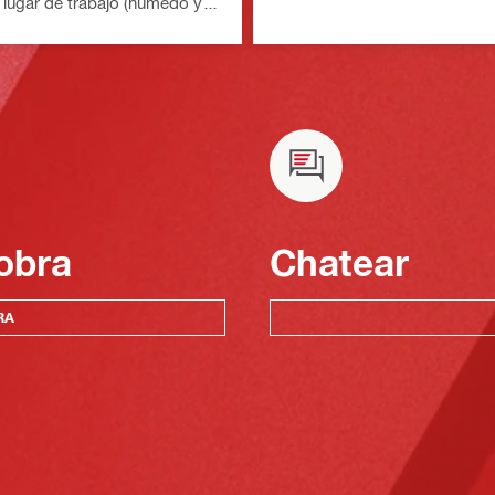
l lugar de trabajo (húmedo y
ito de 15 l (8 galones)
on)
obra
Chatear
RA