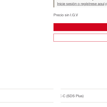
Inicie sesión o regístrese aquí
p
Precio sin I.G.V
TE-C (SDS Plus)