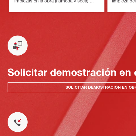
limpiezas en la obra (húmeda y seca),
limpieza de
depósito de 8 litros (2 galones) (batería
seco), depós
Nuron)
(batería Nur
Solicitar demostración en 
SOLICITAR DEMOSTRACIÓN EN OB