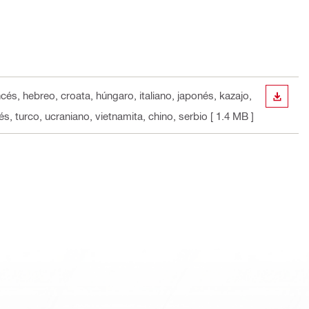
ncés, hebreo, croata, húngaro, italiano, japonés, kazajo,
DESCA
s, turco, ucraniano, vietnamita, chino, serbio
[ 1.4 MB ]