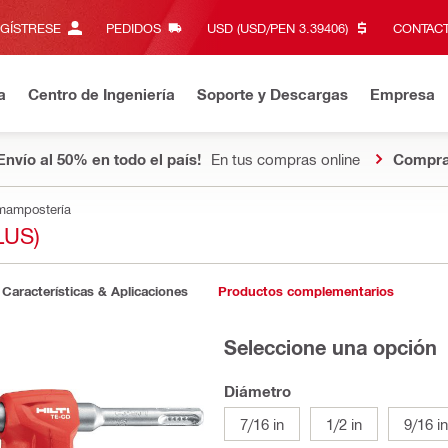
EGÍSTRESE
PEDIDOS
USD (USD/PEN 3.39406)‎
CONTACT
a
Centro de Ingeniería
Soporte y Descargas
Empresa
Envío al 50% en todo el país!
En tus compras online
Compra
 mampostería
LUS)
Características & Aplicaciones
Productos complementarios
Seleccione una opción
Diámetro
7/16 in
1/2 in
9/16 in