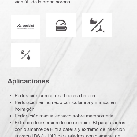
vida útil de la broca corona
Herramienta a batería optimizada
Modo de funcionam
Equidist_Icon_PDP (2940829)
operación en húmedo o seco
Aplicaciones
Perforación con corona hueca a batería
Perforación en húmedo con columna y manual en
hormigón
Perforación manual en seco sobre mampostería
Extremo de inserción de cierre rápido BI para taladros
con diamante de Hilti a batería y extremo de inserción
universal BS (1-1/4") para taladros con diamante de