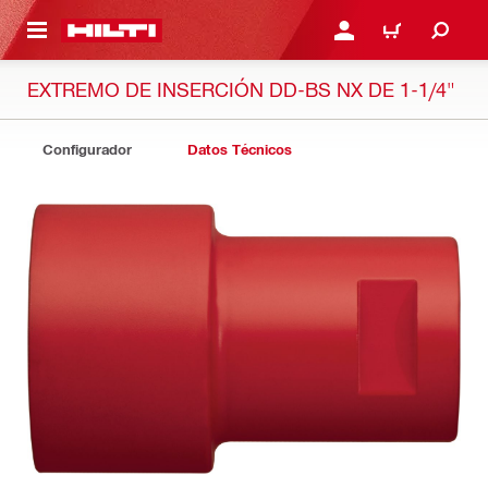
ONTENIDO PRINCIPAL
INICIE SESIÓN O REGÍST
CARRITO
EXTREMO DE INSERCIÓN DD-BS NX DE 1-1/4"
Configurador
Datos Técnicos