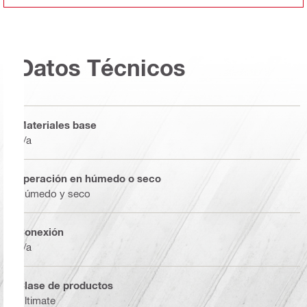
Datos Técnicos
Materiales base
n/a
operación en húmedo o seco
Húmedo y seco
Conexión
n/a
Clase de productos
Ultimate