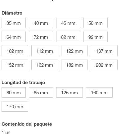
Diámetro
35 mm
40 mm
45 mm
50 mm
64 mm
72 mm
82 mm
92 mm
102 mm
112 mm
122 mm
137 mm
152 mm
162 mm
182 mm
202 mm
Longitud de trabajo
80 mm
85 mm
125 mm
160 mm
170 mm
Contenido del paquete
1 un