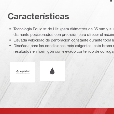
Caracterí­sticas
Tecnología Equidist de Hilti (para diámetros de 35 mm y s
diamante posicionados con precisión para ofrecer el máxi
Elevada velocidad de perforación constante durante toda la 
Diseñada para las condiciones más exigentes, esta broca 
resultados en hormigón con elevado contenido de corruga
operación en húmedo o seco
Equidist_Icon_PDP (2940829)