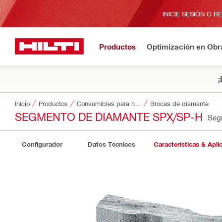
INICIE SESIÓN O R
Productos
Optimización en Obr
¡
Inicio
Productos
Consumibles para herramientas
Brocas de diamante
SEGMENTO DE DIAMANTE SPX/SP-H
Seg
Configurador
Datos Técnicos
Características & Apli