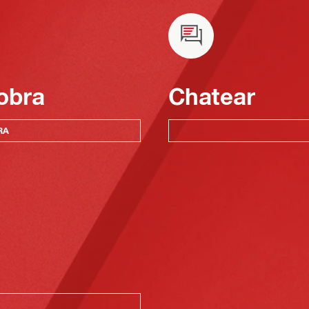
obra
Chatear
RA