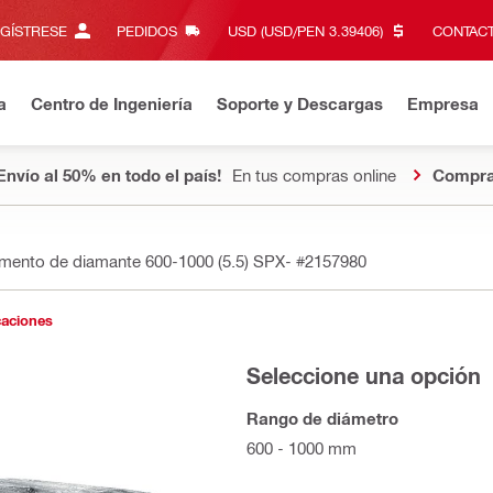
EGÍSTRESE
PEDIDOS
USD (USD/PEN 3.39406)‎
CONTACT
a
Centro de Ingeniería
Soporte y Descargas
Empresa
Envío al 50% en todo el país!
En tus compras online
Compra
mento de diamante 600-1000 (5.5) SPX-
#2157980
caciones
Seleccione una opción
Rango de diámetro
600 - 1000 mm