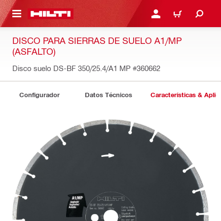
ONTENIDO PRINCIPAL
INICIE SESIÓN O REGÍST
CARRITO
DISCO PARA SIERRAS DE SUELO A1/MP
(ASFALTO)
Disco suelo DS-BF 350/25.4/A1 MP
#360662
Configurador
Datos Técnicos
Características & Aplic