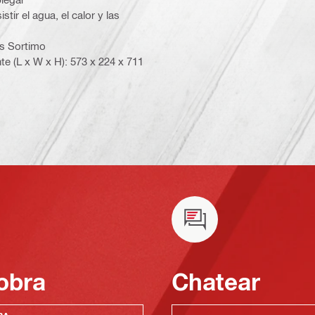
r el agua, el calor y las
es Sortimo
 (L x W x H): 573 x 224 x 711
obra
Chatear