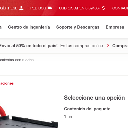
EGÍSTRESE
PEDIDOS
USD (USD/PEN 3.39406)‎
CONTACT
a
Centro de Ingeniería
Soporte y Descargas
Empresa
Envío al 50% en todo el país!
En tus compras online
Compra
amientas con ruedas
caciones
Seleccione una opción
Contenido del paquete
1 un