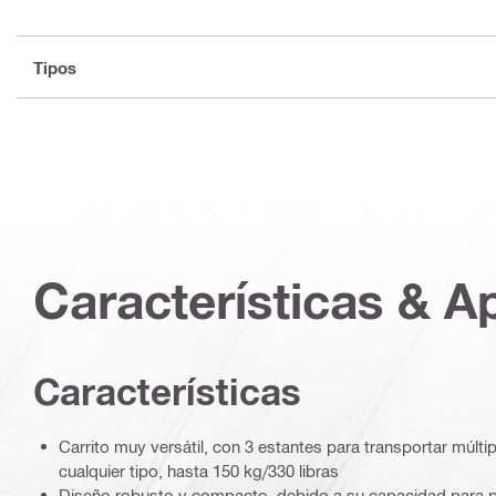
Tipos
Características & A
Caracterí­sticas
Carrito muy versátil, con 3 estantes para transportar múlti
cualquier tipo, hasta 150 kg/330 libras
Diseño robusto y compacto, debido a su capacidad para p