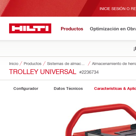
INICIE SESIÓN O R
Productos
Optimización en Obr
¡
Inicio
Productos
Sistemas de almacenamiento y transporte de herramientas
Almacenamiento de herr
TROLLEY UNIVERSAL
#2236734
Configurador
Datos Técnicos
Características & Apli