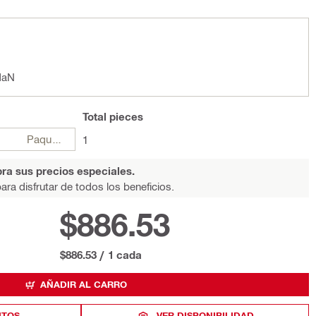
daN
Total
pieces
Paquetes
1
ra sus precios especiales.
ara disfrutar de todos los beneficios.
$886.53
$886.53
/
1 cada
AÑADIR AL CARRO
ITOS
VER DISPONIBILIDAD