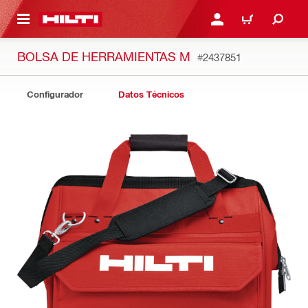
ONTENIDO PRINCIPAL
INICIE SESIÓN O REGÍST
CARRITO
BOLSA DE HERRAMIENTAS M
#2437851
Configurador
Datos Técnicos