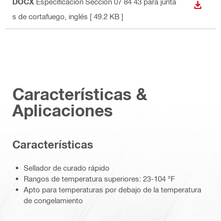
DOCX
Especificación Sección 07 84 43 para junta
DESCA
s de cortafuego
, inglés
[ 49.2 KB ]
Características &
Aplicaciones
Caracterí­sticas
Sellador de curado rápido
Rangos de temperatura superiores: 23-104 °F
Apto para temperaturas por debajo de la temperatura
de congelamiento