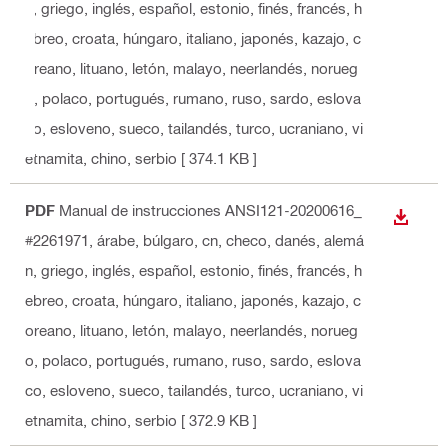
n, griego, inglés, español, estonio, finés, francés, h
ebreo, croata, húngaro, italiano, japonés, kazajo, c
oreano, lituano, letón, malayo, neerlandés, norueg
o, polaco, portugués, rumano, ruso, sardo, eslova
co, esloveno, sueco, tailandés, turco, ucraniano, vi
etnamita, chino, serbio
[ 374.1 KB ]
PDF
Manual de instrucciones ANSI121-20200616_
DESCA
#2261971
, árabe, búlgaro, cn, checo, danés, alemá
n, griego, inglés, español, estonio, finés, francés, h
ebreo, croata, húngaro, italiano, japonés, kazajo, c
oreano, lituano, letón, malayo, neerlandés, norueg
o, polaco, portugués, rumano, ruso, sardo, eslova
co, esloveno, sueco, tailandés, turco, ucraniano, vi
etnamita, chino, serbio
[ 372.9 KB ]