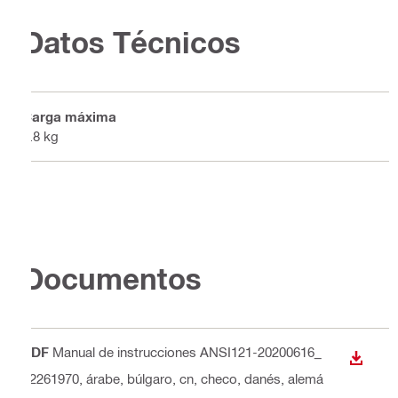
Datos Técnicos
Carga máxima
6.8 kg
Documentos
PDF
Manual de instrucciones ANSI121-20200616_
DESCA
#2261970
, árabe, búlgaro, cn, checo, danés, alemá