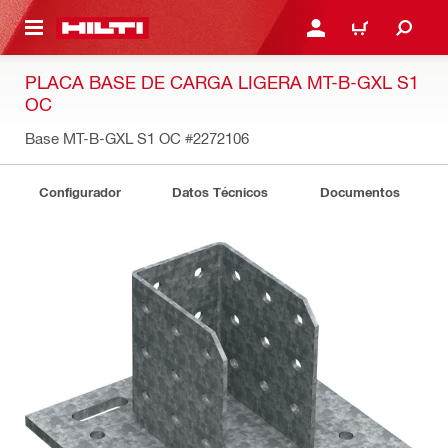
ONTENIDO PRINCIPAL
INICIE SESIÓN O REGÍST
CARRITO
PLACA BASE DE CARGA LIGERA MT-B-GXL S1
OC
Base MT-B-GXL S1 OC
#2272106
Configurador
Datos Técnicos
Documentos