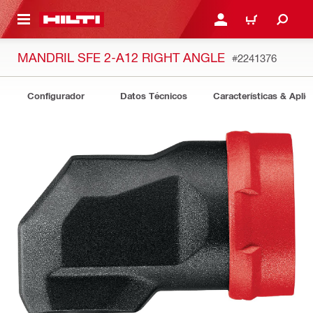
ONTENIDO PRINCIPAL
INICIE SESIÓN O REGÍST
CARRITO
MANDRIL SFE 2-A12 RIGHT ANGLE
#2241376
Configurador
Datos Técnicos
Características & Aplic