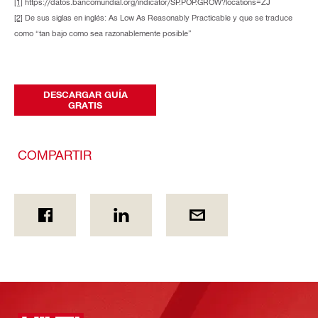
[1]
https://datos.bancomundial.org/indicator/SP.POP.GROW?locations=ZJ
[2]
De sus siglas en inglés: As Low As Reasonably Practicable y que se traduce
como “tan bajo como sea razonablemente posible”
DESCARGAR GUÍA
GRATIS
COMPARTIR