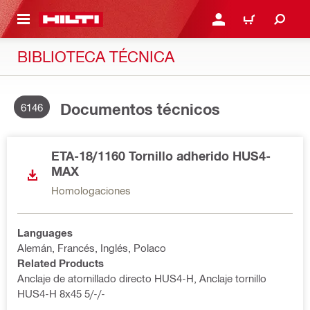
ONTENIDO PRINCIPAL
INICIE SESIÓN O REGÍST
CARRITO
BIBLIOTECA TÉCNICA
Documentos técnicos
6146
ETA-18/1160 Tornillo adherido HUS4-
MAX
Homologaciones
Languages
Alemán, Francés, Inglés, Polaco
Related Products
Anclaje de atornillado directo HUS4-H, Anclaje tornillo
HUS4-H 8x45 5/-/-