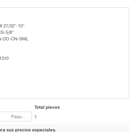
"
X 27/32"-10"
CS-5/8"
ida DD-CN-SML
-1310
Total
pieces
Paquetes
1
ra sus precios especiales.