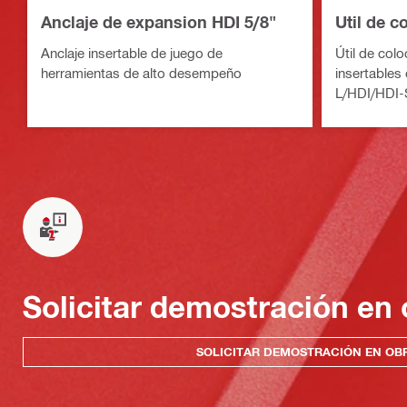
Anclaje de expansion HDI 5/8"
Util de 
Anclaje insertable de juego de
Útil de col
herramientas de alto desempeño
insertables 
L/HDI/HDI-
Solicitar demostración en 
SOLICITAR DEMOSTRACIÓN EN OB