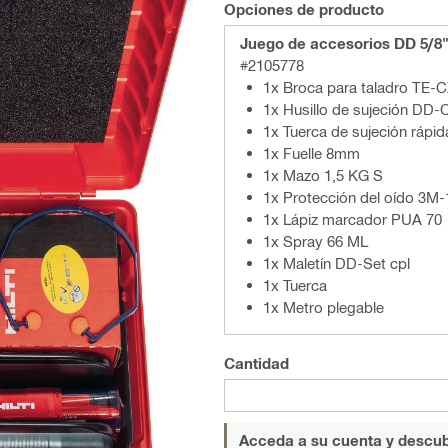
Opciones de producto
Juego de accesorios DD 5/8
#2105778
1x Broca para taladro TE-C
1x Husillo de sujeción DD-
1x Tuerca de sujeción ráp
1x Fuelle 8mm
1x Mazo 1,5 KG S
1x Protección del oído 3M
1x Lápiz marcador PUA 70
1x Spray 66 ML
1x Maletín DD-Set cpl
1x Tuerca
1x Metro plegable
Cantidad
Acceda a su cuenta y descub