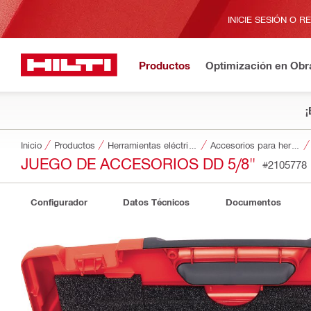
INICIE SESIÓN O R
Productos
Optimización en Obr
¡
Inicio
Productos
Herramientas eléctricas
Accesorios para herramientas
JUEGO DE ACCESORIOS DD 5/8"
#2105778
Configurador
Datos Técnicos
Documentos