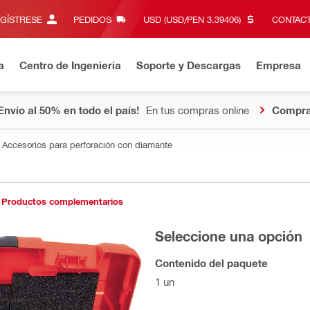
EGÍSTRESE
PEDIDOS
USD (USD/PEN 3.39406)‎
CONTACT
a
Centro de Ingeniería
Soporte y Descargas
Empresa
Envío al 50% en todo el país!
En tus compras online
Compra
Accesorios para perforación con diamante
Productos complementarios
Seleccione una opción
Contenido del paquete
1 un