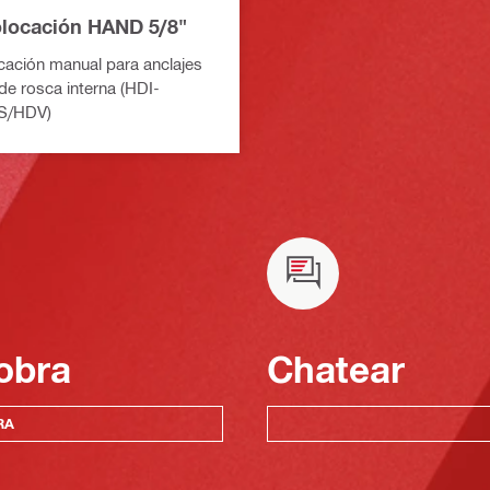
colocación HAND 5/8"
ocación manual para anclajes
de rosca interna (HDI-
S/HDV)
obra
Chatear
RA